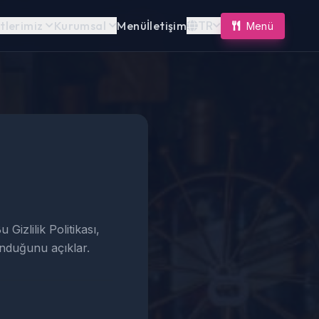
tlerimiz
Kurumsal
Menü
İletişim
TR
Menü
Gizlilik Politikası,
runduğunu açıklar.