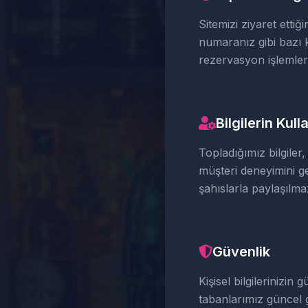
Sitemizi ziyaret etti
numaranız gibi bazı ki
rezervasyon işlemleri
Bilgilerin Kull
Topladığımız bilgiler
müşteri deneyimini gel
şahıslarla paylaşılma
Güvenlik
Kişisel bilgilerinizin
tabanlarımız güncel 